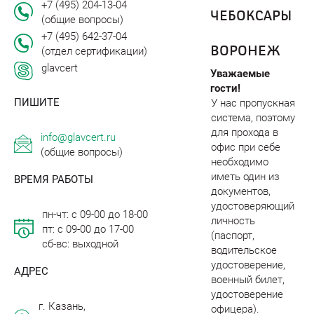
+7 (495) 204-13-04
ЧЕБОКСАРЫ
(общие вопросы)
+7 (495) 642-37-04
ВОРОНЕЖ
(отдел сертификации)
glavcert
Уважаемые
гости!
ПИШИТЕ
У нас пропускная
система, поэтому
для прохода в
info@glavcert.ru
офис при себе
(общие вопросы)
необходимо
иметь один из
ВРЕМЯ РАБОТЫ
документов,
удостоверяющий
пн-чт: с 09-00 до 18-00
личность
пт: с 09-00 до 17-00
(паспорт,
сб-вс: выходной
водительское
удостоверение,
АДРЕС
военный билет,
удостоверение
г. Казань,
офицера).