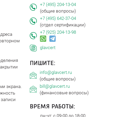
+7 (495) 204-13-04
(общие вопросы)
+7 (495) 642-37-04
(отдел сертификации)
+7 (925) 204-13-98
адреса
повторном
glavcert
ределения
ПИШИТЕ:
закрытии
info@glavcert.ru
(общие вопросы)
bill@glavcert.ru
ми экрана.
(финансовые вопросы)
ожность
й записи
ВРЕМЯ РАБОТЫ:
пн-чт: с 09-00 до 18-00