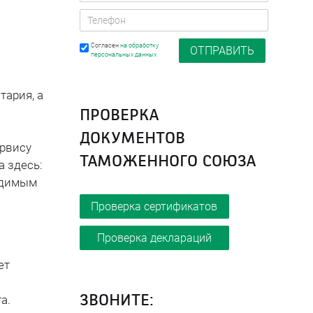
Согласен
на обработку
персональных данных
тария, а
ПРОВЕРКА
ДОКУМЕНТОВ
ервису
ТАМОЖЕННОГО СОЮЗА
а здесь:
видимым
Проверка сертификатов
Проверка деклараций
ет
а.
ЗВОНИТЕ: