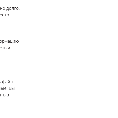
но долго.
есто
нформацию
еть и
ь файл
ные. Вы
ть в