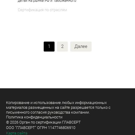
детей на рынке РФ и Таможенного
Сертификация по отраслям
Навигация
1
2
Далее
по
записям
Копирование и использование любых информационных
материалов размещенных на сайте разрешается только с
письменного согласия руководства компании.
Политика конфиденциальности
© 2026 Орган по сертификации ГЛАВСЕРТ
ООО "ГЛАВСЕРТ" ОГРН 1147746806910
Карта сайта